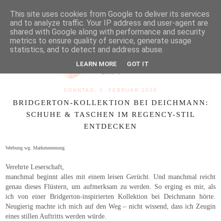
MENU
This site uses cookies from Google to deliver its services
and to analyze traffic. Your IP address and user-agent are
shared with Google along with performance and security
metrics to ensure quality of service, generate usage
statistics, and to detect and address abuse.
LEARN MORE
GOT IT
SONNTAG, 1. FEBRUAR 2026
BRIDGERTON-KOLLEKTION BEI DEICHMANN:
SCHUHE & TASCHEN IM REGENCY-STIL
ENTDECKEN
Werbung wg. Markennennung
Verehrte Leserschaft,
manchmal beginnt alles mit einem leisen Gerücht. Und manchmal reicht
genau dieses Flüstern, um aufmerksam zu werden. So erging es mir, als
ich von einer Bridgerton-inspirierten Kollektion bei Deichmann hörte.
Neugierig machte ich mich auf den Weg – nicht wissend, dass ich Zeugin
eines stillen Auftritts werden würde.