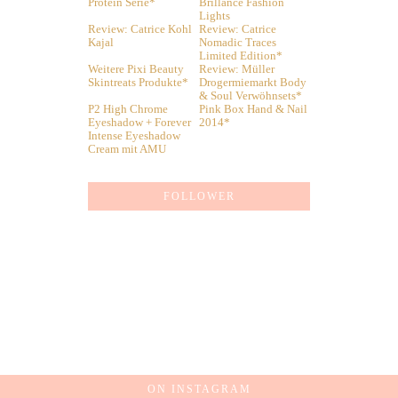
Protein Serie*
Brillance Fashion
Lights
Review: Catrice Kohl
Review: Catrice
Kajal
Nomadic Traces
Limited Edition*
Weitere Pixi Beauty
Review: Müller
Skintreats Produkte*
Drogermiemarkt Body
& Soul Verwöhnsets*
P2 High Chrome
Pink Box Hand & Nail
Eyeshadow + Forever
2014*
Intense Eyeshadow
Cream mit AMU
FOLLOWER
ON INSTAGRAM