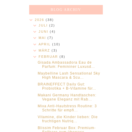
BLOG ARCHIV
2026
(38)
JULI
(2)
JUNI
(4)
MAI
(7)
APRIL
(10)
MÄRZ
(3)
FEBRUAR
(8)
Gisada Ambassadora Eau de
Parfum: Femininer Luxusd...
Maybelline Lash Sensational Sky
High Mascara & Scu...
BRAINEFFECT Daily Gut:
Probiotika + B-Vitamine für...
Makani Germany Handtaschen:
Vegane Eleganz mit Rab...
Mixa Anti-Hautstress Routine: 3
Schritte für empfi...
Vitamine, die Kinder lieben: Die
fruchtigen Nutriq...
Blissim Februar Box: Premium-