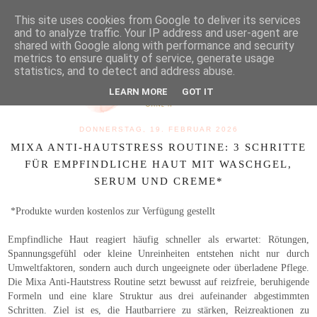
MENU
This site uses cookies from Google to deliver its services
and to analyze traffic. Your IP address and user-agent are
shared with Google along with performance and security
metrics to ensure quality of service, generate usage
statistics, and to detect and address abuse.
LEARN MORE
GOT IT
DONNERSTAG, 19. FEBRUAR 2026
MIXA ANTI-HAUTSTRESS ROUTINE: 3 SCHRITTE
FÜR EMPFINDLICHE HAUT MIT WASCHGEL,
SERUM UND CREME*
*Produkte wurden kostenlos zur Verfügung gestellt
Empfindliche Haut reagiert häufig schneller als erwartet: Rötungen,
Spannungsgefühl oder kleine Unreinheiten entstehen nicht nur durch
Umweltfaktoren, sondern auch durch ungeeignete oder überladene Pflege.
Die Mixa Anti-Hautstress Routine setzt bewusst auf reizfreie, beruhigende
Formeln und eine klare Struktur aus drei aufeinander abgestimmten
Schritten. Ziel ist es, die Hautbarriere zu stärken, Reizreaktionen zu