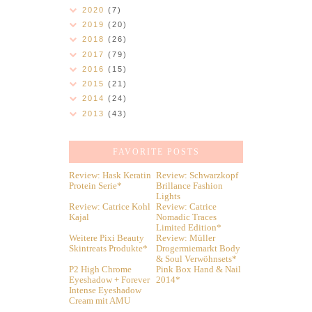
2020
(7)
2019
(20)
2018
(26)
2017
(79)
2016
(15)
2015
(21)
2014
(24)
2013
(43)
FAVORITE POSTS
Review: Hask Keratin
Review: Schwarzkopf
Protein Serie*
Brillance Fashion
Lights
Review: Catrice Kohl
Review: Catrice
Kajal
Nomadic Traces
Limited Edition*
Weitere Pixi Beauty
Review: Müller
Skintreats Produkte*
Drogermiemarkt Body
& Soul Verwöhnsets*
P2 High Chrome
Pink Box Hand & Nail
Eyeshadow + Forever
2014*
Intense Eyeshadow
Cream mit AMU