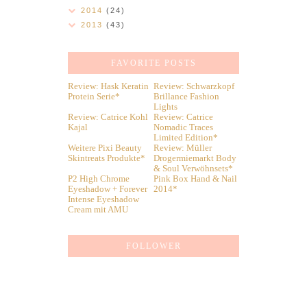
2014
(24)
2013
(43)
FAVORITE POSTS
Review: Hask Keratin
Review: Schwarzkopf
Protein Serie*
Brillance Fashion
Lights
Review: Catrice Kohl
Review: Catrice
Kajal
Nomadic Traces
Limited Edition*
Weitere Pixi Beauty
Review: Müller
Skintreats Produkte*
Drogermiemarkt Body
& Soul Verwöhnsets*
P2 High Chrome
Pink Box Hand & Nail
Eyeshadow + Forever
2014*
Intense Eyeshadow
Cream mit AMU
FOLLOWER