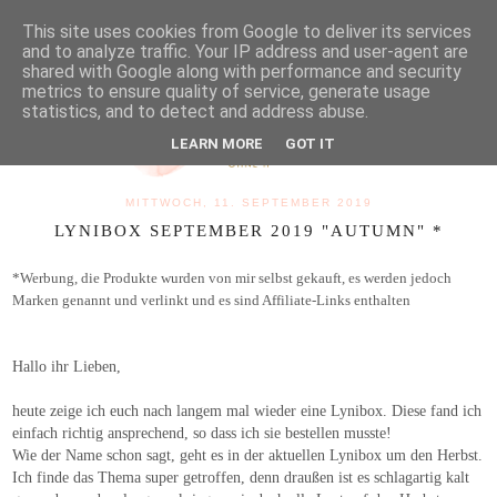
MENU
This site uses cookies from Google to deliver its services
and to analyze traffic. Your IP address and user-agent are
shared with Google along with performance and security
metrics to ensure quality of service, generate usage
statistics, and to detect and address abuse.
LEARN MORE
GOT IT
MITTWOCH, 11. SEPTEMBER 2019
LYNIBOX SEPTEMBER 2019 "AUTUMN" *
*Werbung, die Produkte wurden von mir selbst gekauft, es werden jedoch
Marken genannt und verlinkt und es sind Affiliate-Links enthalten
Hallo ihr Lieben,
heute zeige ich euch nach langem mal wieder eine Lynibox. Diese fand ich
einfach richtig ansprechend, so dass ich sie bestellen musste!
Wie der Name schon sagt, geht es in der aktuellen Lynibox um den Herbst.
Ich finde das Thema super getroffen, denn draußen ist es schlagartig kalt