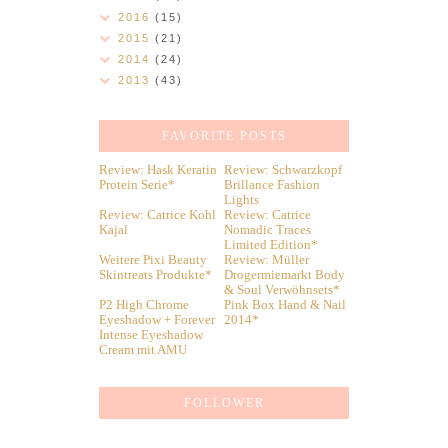
2016
(15)
2015
(21)
2014
(24)
2013
(43)
FAVORITE POSTS
Review: Hask Keratin
Review: Schwarzkopf
Protein Serie*
Brillance Fashion
Lights
Review: Catrice Kohl
Review: Catrice
Kajal
Nomadic Traces
Limited Edition*
Weitere Pixi Beauty
Review: Müller
Skintreats Produkte*
Drogermiemarkt Body
& Soul Verwöhnsets*
P2 High Chrome
Pink Box Hand & Nail
Eyeshadow + Forever
2014*
Intense Eyeshadow
Cream mit AMU
FOLLOWER