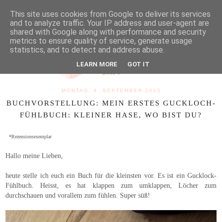
MENU
This site uses cookies from Google to deliver its services
and to analyze traffic. Your IP address and user-agent are
shared with Google along with performance and security
metrics to ensure quality of service, generate usage
statistics, and to detect and address abuse.
LEARN MORE
GOT IT
MONTAG, 4. SEPTEMBER 2023
BUCHVORSTELLUNG: MEIN ERSTES GUCKLOCH-
FÜHLBUCH: KLEINER HASE, WO BIST DU?
*Rezensionsexemplar
Hallo meine Lieben,
heute stelle ich euch ein Buch für die kleinsten vor. Es ist ein Gucklock-
Fühlbuch. Heisst, es hat klappen zum umklappen, Löcher zum
durchschauen und vorallem zum fühlen. Super süß!