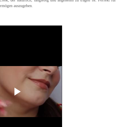
-Look, der
natürlich, langlebig und angenehm zu tragen
ist. Perfekt für
 Vermögen auszugeben.