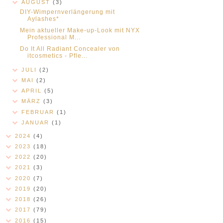
AUGUST
(3)
DIY-Wimpernverlängerung mit
Aylashes*
Mein aktueller Make-up-Look mit NYX
Professional M...
Do It All Radiant Concealer von
itcosmetics - Pfle...
JULI
(2)
MAI
(2)
APRIL
(5)
MÄRZ
(3)
FEBRUAR
(1)
JANUAR
(1)
2024
(4)
2023
(18)
2022
(20)
2021
(3)
2020
(7)
2019
(20)
2018
(26)
2017
(79)
2016
(15)