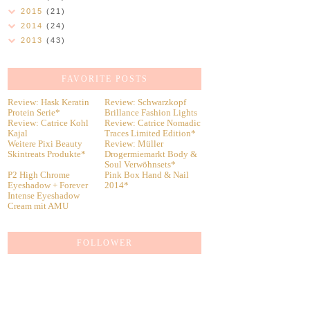
2015
(21)
2014
(24)
2013
(43)
FAVORITE POSTS
Review: Hask Keratin
Review: Schwarzkopf
Protein Serie*
Brillance Fashion Lights
Review: Catrice Kohl
Review: Catrice Nomadic
Kajal
Traces Limited Edition*
Weitere Pixi Beauty
Review: Müller
Skintreats Produkte*
Drogermiemarkt Body &
Soul Verwöhnsets*
P2 High Chrome
Pink Box Hand & Nail
Eyeshadow + Forever
2014*
Intense Eyeshadow
Cream mit AMU
FOLLOWER