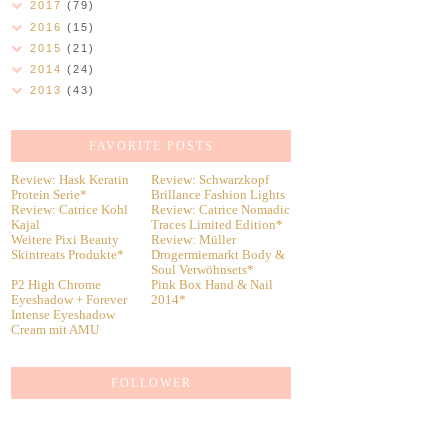
2017
(79)
2016
(15)
2015
(21)
2014
(24)
2013
(43)
FAVORITE POSTS
Review: Hask Keratin
Review: Schwarzkopf
Protein Serie*
Brillance Fashion Lights
Review: Catrice Kohl
Review: Catrice Nomadic
Kajal
Traces Limited Edition*
Weitere Pixi Beauty
Review: Müller
Skintreats Produkte*
Drogermiemarkt Body &
Soul Verwöhnsets*
P2 High Chrome
Pink Box Hand & Nail
Eyeshadow + Forever
2014*
Intense Eyeshadow
Cream mit AMU
FOLLOWER