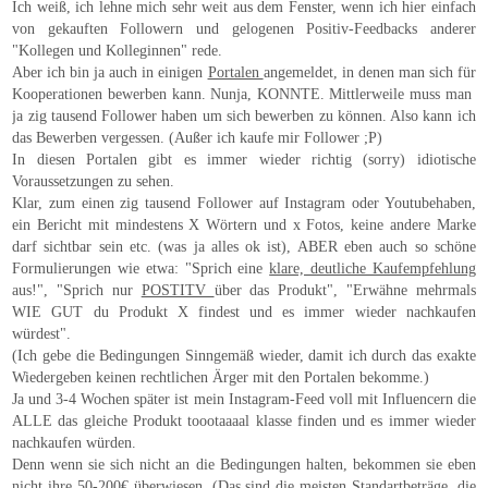
Ich weiß, ich lehne mich sehr weit aus dem Fenster, wenn ich hier einfach
von gekauften Followern und gelogenen Positiv-Feedbacks anderer
"Kollegen und Kolleginnen" rede.
Aber ich bin ja auch in einigen
Portalen
angemeldet, in denen man sich für
Kooperationen bewerben kann. Nunja, KONNTE. Mittlerweile muss man
ja zig tausend Follower haben um sich bewerben zu können. Also kann ich
das Bewerben vergessen. (Außer ich kaufe mir Follower ;P)
In diesen Portalen gibt es immer wieder richtig (sorry) idiotische
Voraussetzungen zu sehen.
Klar, zum einen zig tausend Follower auf Instagram oder Youtubehaben,
ein Bericht mit mindestens X Wörtern und x Fotos, keine andere Marke
darf sichtbar sein etc. (was ja alles ok ist), ABER eben auch so schöne
Formulierungen wie etwa: "Sprich eine
klare, deutliche Kaufempfehlung
aus!", "Sprich nur
POSTITV
über das Produkt", "Erwähne mehrmals
WIE GUT du Produkt X findest und es immer wieder nachkaufen
würdest".
(Ich gebe die Bedingungen Sinngemäß wieder, damit ich durch das exakte
Wiedergeben keinen rechtlichen Ärger mit den Portalen bekomme.)
Ja und 3-4 Wochen später ist mein Instagram-Feed voll mit Influencern die
ALLE das gleiche Produkt toootaaaal klasse finden und es immer wieder
nachkaufen würden.
Denn wenn sie sich nicht an die Bedingungen halten, bekommen sie eben
nicht ihre 50-200€ überwiesen. (Das sind die meisten Standartbeträge, die