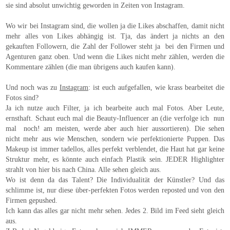
sie sind absolut unwichtig geworden in Zeiten von Instagram.
Wo wir bei Instagram sind, die wollen ja die Likes abschaffen, damit nicht
mehr alles von Likes abhängig ist. Tja, das ändert ja nichts an den
gekauften Followern, die Zahl der Follower steht ja bei den Firmen und
Agenturen ganz oben. Und wenn die Likes nicht mehr zählen, werden die
Kommentare zählen (die man übrigens auch kaufen kann).
Und noch was zu
Instagram
: ist euch aufgefallen, wie krass bearbeitet die
Fotos sind?
Ja ich nutze auch Filter, ja ich bearbeite auch mal Fotos. Aber Leute,
ernsthaft. Schaut euch mal die Beauty-Influencer an (die verfolge ich nun
mal noch! am meisten, werde aber auch hier aussortieren). Die sehen
nicht mehr aus wie Menschen, sondern wie perfektionierte Puppen. Das
Makeup ist immer tadellos, alles perfekt verblendet, die Haut hat gar keine
Struktur mehr, es könnte auch einfach Plastik sein. JEDER Highlighter
strahlt von hier bis nach China. Alle sehen gleich aus.
Wo ist denn da das Talent? Die Individualität der Künstler? Und das
schlimme ist, nur diese über-perfekten Fotos werden reposted und von den
Firmen gepushed.
Ich kann das alles gar nicht mehr sehen. Jedes 2. Bild im Feed sieht gleich
aus.