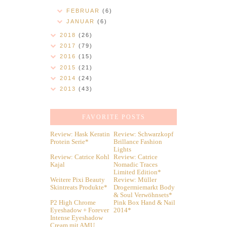
FEBRUAR
(6)
JANUAR
(6)
2018
(26)
2017
(79)
2016
(15)
2015
(21)
2014
(24)
2013
(43)
FAVORITE POSTS
Review: Hask Keratin
Review: Schwarzkopf
Protein Serie*
Brillance Fashion
Lights
Review: Catrice Kohl
Review: Catrice
Kajal
Nomadic Traces
Limited Edition*
Weitere Pixi Beauty
Review: Müller
Skintreats Produkte*
Drogermiemarkt Body
& Soul Verwöhnsets*
P2 High Chrome
Pink Box Hand & Nail
Eyeshadow + Forever
2014*
Intense Eyeshadow
Cream mit AMU