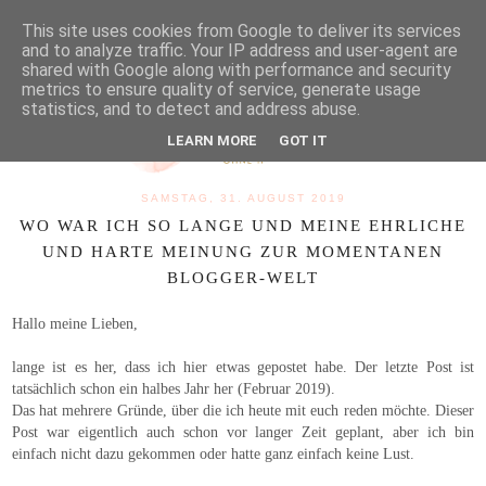
MENU
This site uses cookies from Google to deliver its services
and to analyze traffic. Your IP address and user-agent are
shared with Google along with performance and security
metrics to ensure quality of service, generate usage
statistics, and to detect and address abuse.
LEARN MORE
GOT IT
SAMSTAG, 31. AUGUST 2019
WO WAR ICH SO LANGE UND MEINE EHRLICHE
UND HARTE MEINUNG ZUR MOMENTANEN
BLOGGER-WELT
Hallo meine Lieben,
lange ist es her, dass ich hier etwas gepostet habe. Der letzte Post ist
tatsächlich schon ein halbes Jahr her (Februar 2019).
Das hat mehrere Gründe, über die ich heute mit euch reden möchte. Dieser
Post war eigentlich auch schon vor langer Zeit geplant, aber ich bin
einfach nicht dazu gekommen oder hatte ganz einfach keine Lust.