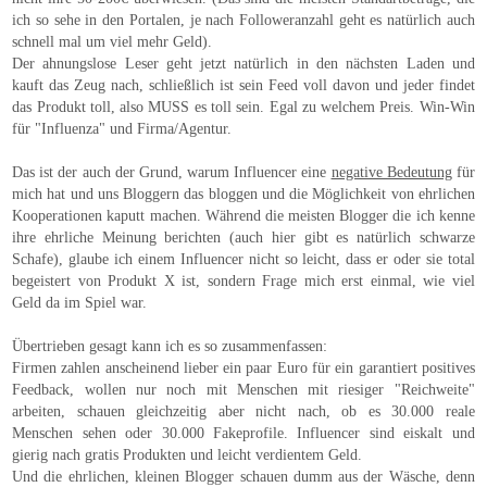
ich so sehe in den Portalen, je nach Followeranzahl geht es natürlich auch
schnell mal um viel mehr Geld).
Der ahnungslose Leser geht jetzt natürlich in den nächsten Laden und
kauft das Zeug nach, schließlich ist sein Feed voll davon und jeder findet
das Produkt toll, also MUSS es toll sein. Egal zu welchem Preis. Win-Win
für "Influenza" und Firma/Agentur.
Das ist der auch der Grund, warum Influencer eine
negative Bedeutung
für
mich hat und uns Bloggern das bloggen und die Möglichkeit von ehrlichen
Kooperationen kaputt machen. Während die meisten Blogger die ich kenne
ihre ehrliche Meinung berichten (auch hier gibt es natürlich schwarze
Schafe), glaube ich einem Influencer nicht so leicht, dass er oder sie total
begeistert von Produkt X ist, sondern Frage mich erst einmal, wie viel
Geld da im Spiel war.
Übertrieben gesagt kann ich es so zusammenfassen:
Firmen zahlen anscheinend lieber ein paar Euro für ein garantiert positives
Feedback, wollen nur noch mit Menschen mit riesiger "Reichweite"
arbeiten, schauen gleichzeitig aber nicht nach, ob es 30.000 reale
Menschen sehen oder 30.000 Fakeprofile. Influencer sind eiskalt und
gierig nach gratis Produkten und leicht verdientem Geld.
Und die ehrlichen, kleinen Blogger schauen dumm aus der Wäsche, denn