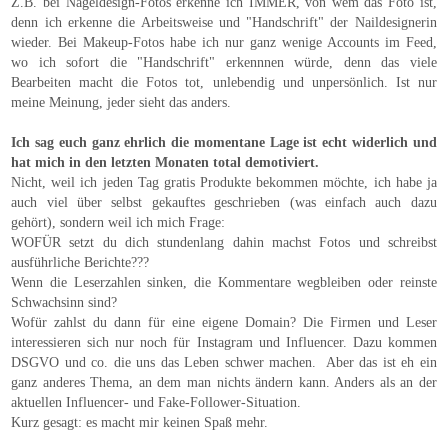
Z.B. bei Nageldesign-Fotos erkenne ich IMMER, von wem das Foto ist,
denn ich erkenne die Arbeitsweise und "Handschrift" der Naildesignerin
wieder. Bei Makeup-Fotos habe ich nur ganz wenige Accounts im Feed,
wo ich sofort die "Handschrift" erkennnen würde, denn das viele
Bearbeiten macht die Fotos tot, unlebendig und unpersönlich. Ist nur
meine Meinung, jeder sieht das anders.
Ich sag euch ganz ehrlich die momentane Lage ist echt widerlich und
hat mich in den letzten Monaten total demotiviert.
Nicht, weil ich jeden Tag gratis Produkte bekommen möchte, ich habe ja
auch viel über selbst gekauftes geschrieben (was einfach auch dazu
gehört), sondern weil ich mich Frage:
WOFÜR setzt du dich stundenlang dahin machst Fotos und schreibst
ausführliche Berichte???
Wenn die Leserzahlen sinken, die Kommentare wegbleiben oder reinste
Schwachsinn sind?
Wofür zahlst du dann für eine eigene Domain? Die Firmen und Leser
interessieren sich nur noch für Instagram und Influencer. Dazu kommen
DSGVO und co. die uns das Leben schwer machen. Aber das ist eh ein
ganz anderes Thema, an dem man nichts ändern kann. Anders als an der
aktuellen Influencer- und Fake-Follower-Situation.
Kurz gesagt: es macht mir keinen Spaß mehr.