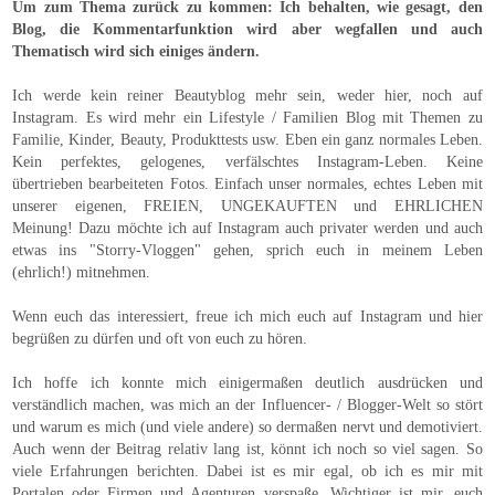
Um zum Thema zurück zu kommen: Ich behalten, wie gesagt, den
Blog, die Kommentarfunktion wird aber wegfallen und auch
Thematisch wird sich einiges ändern.
Ich werde kein reiner Beautyblog mehr sein, weder hier, noch auf
Instagram. Es wird mehr ein Lifestyle / Familien Blog mit Themen zu
Familie, Kinder, Beauty, Produkttests usw. Eben ein ganz normales Leben.
Kein perfektes, gelogenes, verfälschtes Instagram-Leben. Keine
übertrieben bearbeiteten Fotos. Einfach unser normales, echtes Leben mit
unserer eigenen, FREIEN, UNGEKAUFTEN und EHRLICHEN
Meinung! Dazu möchte ich auf Instagram auch privater werden und auch
etwas ins "Storry-Vloggen" gehen, sprich euch in meinem Leben
(ehrlich!) mitnehmen.
Wenn euch das interessiert, freue ich mich euch auf Instagram und hier
begrüßen zu dürfen und oft von euch zu hören.
Ich hoffe ich konnte mich einigermaßen deutlich ausdrücken und
verständlich machen, was mich an der Influencer- / Blogger-Welt so stört
und warum es mich (und viele andere) so dermaßen nervt und demotiviert.
Auch wenn der Beitrag relativ lang ist, könnt ich noch so viel sagen. So
viele Erfahrungen berichten. Dabei ist es mir egal, ob ich es mir mit
Portalen oder Firmen und Agenturen verspaße. Wichtiger ist mir, euch