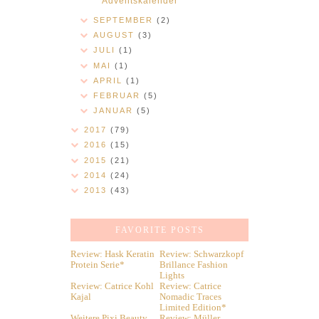
Adventskalender
SEPTEMBER
(2)
AUGUST
(3)
JULI
(1)
MAI
(1)
APRIL
(1)
FEBRUAR
(5)
JANUAR
(5)
2017
(79)
2016
(15)
2015
(21)
2014
(24)
2013
(43)
FAVORITE POSTS
Review: Hask Keratin
Review: Schwarzkopf
Protein Serie*
Brillance Fashion
Lights
Review: Catrice Kohl
Review: Catrice
Kajal
Nomadic Traces
Limited Edition*
Weitere Pixi Beauty
Review: Müller