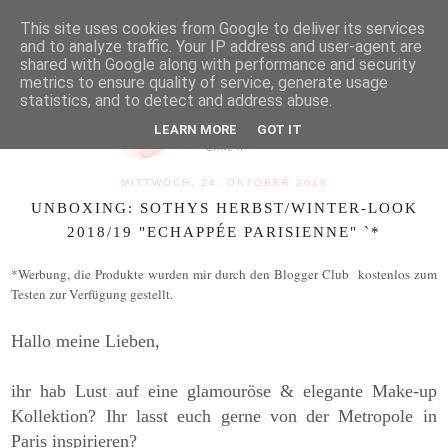
MENU
This site uses cookies from Google to deliver its services
and to analyze traffic. Your IP address and user-agent are
shared with Google along with performance and security
metrics to ensure quality of service, generate usage
statistics, and to detect and address abuse.
LEARN MORE
GOT IT
MITTWOCH, 24. OKTOBER 2018
UNBOXING: SOTHYS HERBST/WINTER-LOOK
2018/19 "ECHAPPÉE PARISIENNE" `*
*Werbung, die Produkte wurden mir durch den Blogger Club kostenlos zum
Testen zur Verfügung gestellt.
Hallo meine Lieben,
ihr hab Lust auf eine glamouröse & elegante Make-up
Kollektion? Ihr lasst euch gerne von der Metropole in
Paris inspirieren?