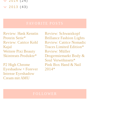
2014
(24)
2013
(43)
FAVORITE POSTS
Review: Hask Keratin
Review: Schwarzkopf
Protein Serie*
Brillance Fashion Lights
Review: Catrice Kohl
Review: Catrice Nomadic
Kajal
Traces Limited Edition*
Weitere Pixi Beauty
Review: Müller
Skintreats Produkte*
Drogermiemarkt Body &
Soul Verwöhnsets*
P2 High Chrome
Pink Box Hand & Nail
Eyeshadow + Forever
2014*
Intense Eyeshadow
Cream mit AMU
FOLLOWER