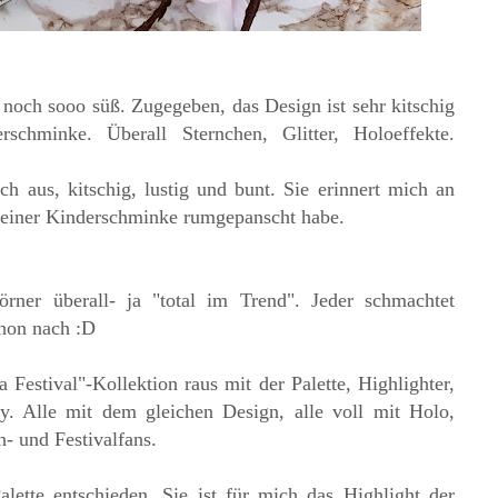
 noch sooo süß. Zugegeben, das Design ist sehr kitschig
schminke. Überall Sternchen, Glitter, Holoeffekte.
h aus, kitschig, lustig und bunt. Sie erinnert mich an
 meiner Kinderschminke rumgepanscht habe.
rner überall- ja "total im Trend". Jeder schmachtet
chon nach :D
Festival"-Kollektion raus mit der Palette, Highlighter,
ay. Alle mit dem gleichen Design, alle voll mit Holo,
h- und Festivalfans.
alette entschieden. Sie ist für mich das Highlight der