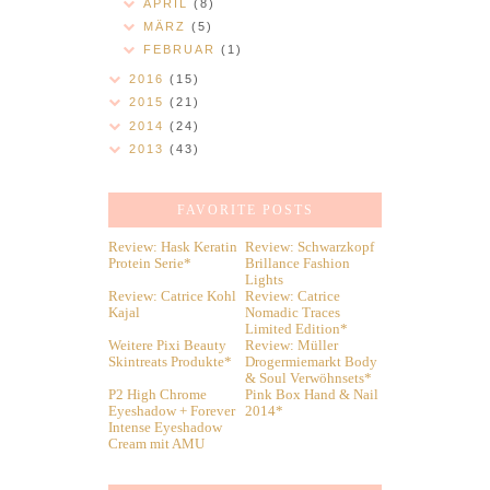
APRIL
(8)
MÄRZ
(5)
FEBRUAR
(1)
2016
(15)
2015
(21)
2014
(24)
2013
(43)
FAVORITE POSTS
Review: Hask Keratin
Review: Schwarzkopf
Protein Serie*
Brillance Fashion
Lights
Review: Catrice Kohl
Review: Catrice
Kajal
Nomadic Traces
Limited Edition*
Weitere Pixi Beauty
Review: Müller
Skintreats Produkte*
Drogermiemarkt Body
& Soul Verwöhnsets*
P2 High Chrome
Pink Box Hand & Nail
Eyeshadow + Forever
2014*
Intense Eyeshadow
Cream mit AMU