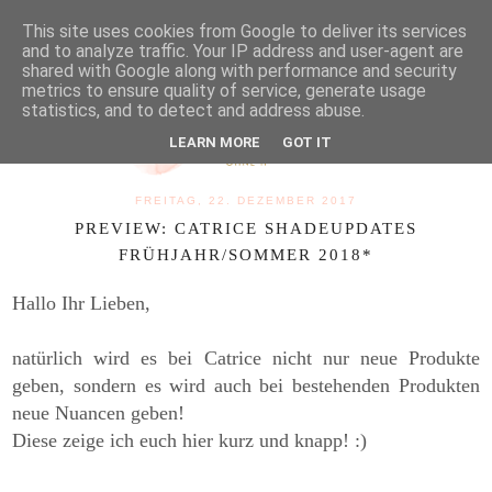
MENU
This site uses cookies from Google to deliver its services
and to analyze traffic. Your IP address and user-agent are
shared with Google along with performance and security
metrics to ensure quality of service, generate usage
statistics, and to detect and address abuse.
LEARN MORE
GOT IT
FREITAG, 22. DEZEMBER 2017
PREVIEW: CATRICE SHADEUPDATES
FRÜHJAHR/SOMMER 2018*
Hallo Ihr Lieben,
natürlich wird es bei Catrice nicht nur neue Produkte
geben, sondern es wird auch bei bestehenden Produkten
neue Nuancen geben!
Diese zeige ich euch hier kurz und knapp! :)