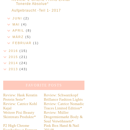
Tonerde Absolue*
Aufgebraucht -Teil 1- 2017
JUNI
(2)
MAI
(4)
APRIL
(8)
MÄRZ
(5)
FEBRUAR
(1)
2016
(15)
2015
(21)
2014
(24)
2013
(43)
FAVORITE POSTS
Review: Hask Keratin
Review: Schwarzkopf
Protein Serie*
Brillance Fashion Lights
Review: Catrice Kohl
Review: Catrice Nomadic
Kajal
Traces Limited Edition*
Weitere Pixi Beauty
Review: Müller
Skintreats Produkte*
Drogermiemarkt Body &
Soul Verwöhnsets*
P2 High Chrome
Pink Box Hand & Nail
Eyeshadow + Forever
2014*