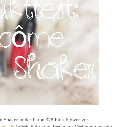
e Shaker in der Farbe 378 Pink Flower vor!
welt.de
(Werbelink) zum Testen zur Verfügung gestellt.