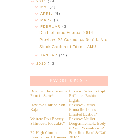
2014
(24)
MAI
(2)
APRIL
(5)
MÄRZ
(3)
FEBRUAR
(3)
Dm Lieblinge Februar 2014
Preview: P2 Cosmetics Sea´ la Vie
Sleek Garden of Eden + AMU
JANUAR
(11)
2013
(43)
FAVORITE POSTS
Review: Hask Keratin
Review: Schwarzkopf
Protein Serie*
Brillance Fashion
Lights
Review: Catrice Kohl
Review: Catrice
Kajal
Nomadic Traces
Limited Edition*
Weitere Pixi Beauty
Review: Müller
Skintreats Produkte*
Drogermiemarkt Body
& Soul Verwöhnsets*
P2 High Chrome
Pink Box Hand & Nail
Eyeshadow + Forever
2014*