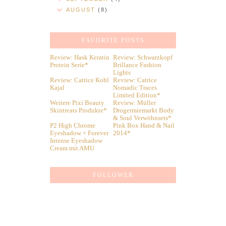
AUGUST
(8)
FAVORITE POSTS
Review: Hask Keratin
Review: Schwarzkopf
Protein Serie*
Brillance Fashion
Lights
Review: Catrice Kohl
Review: Catrice
Kajal
Nomadic Traces
Limited Edition*
Weitere Pixi Beauty
Review: Müller
Skintreats Produkte*
Drogermiemarkt Body
& Soul Verwöhnsets*
P2 High Chrome
Pink Box Hand & Nail
Eyeshadow + Forever
2014*
Intense Eyeshadow
Cream mit AMU
FOLLOWER